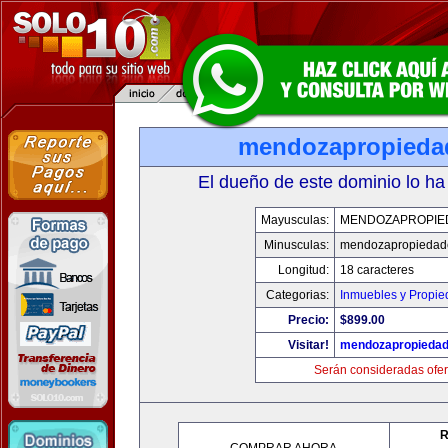
mendozapropieda
El dueño de este dominio lo ha
Mayusculas:
MENDOZAPROPIE
Minusculas:
mendozapropiedad
Longitud:
18 caracteres
Categorias:
Inmuebles y Propi
Precio:
$899.00
Visitar!
mendozapropieda
Serán consideradas ofer
R