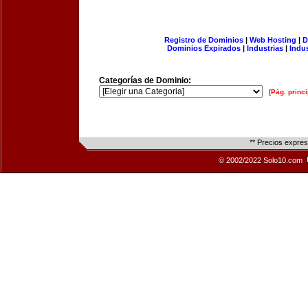
Registro de Dominios
|
Web Hosting
|
D
Dominios Expirados
|
Industrias
|
Indu
Categorías de Dominio:
[Pág. princi
** Precios expre
© 2002/2022 Solo10.com