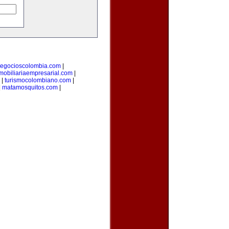
egocioscolombia.com
|
mobiliariaempresarial.com
|
|
turismocolombiano.com
|
|
matamosquitos.com
|