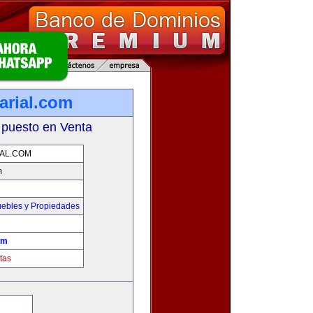
arial.com
 puesto en Venta
IAL.COM
m
ebles y Propiedades
om
tas