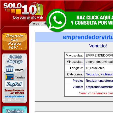
emprendedorvirt
Vendido!
Mayusculas:
EMPRENDEDORVI
Minusculas:
emprendedorvirtua
Longitud:
18 caracteres
Categorias:
Negocios
,
Profesio
Precio:
Realizar una oferta
Visitar!
emprendedorvirtu
Serán consideradas ofer