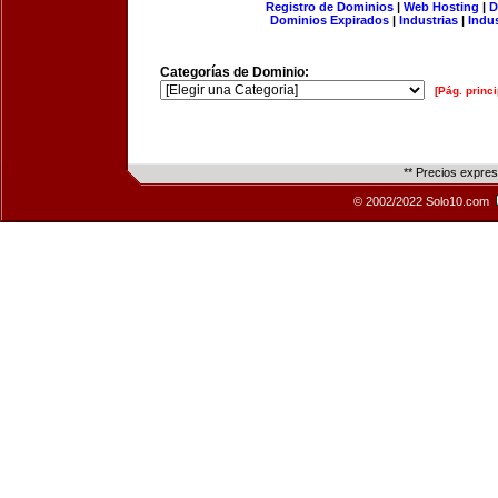
Registro de Dominios
|
Web Hosting
|
D
Dominios Expirados
|
Industrias
|
Indu
Categorías de Dominio:
[Pág. princi
** Precios expre
© 2002/2022 Solo10.com