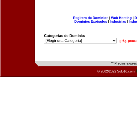
Registro de Dominios
|
Web Hosting
|
D
Dominios Expirados
|
Industrias
|
Indu
Categorías de Dominio:
[Pág. princi
** Precios expre
© 2002/2022 Solo10.com