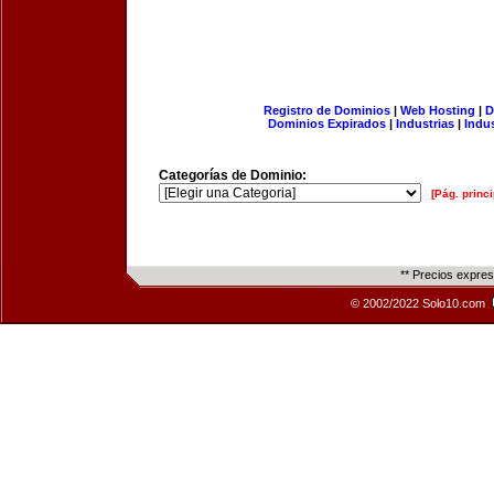
Registro de Dominios
|
Web Hosting
|
D
Dominios Expirados
|
Industrias
|
Indu
Categorías de Dominio:
[Pág. princi
** Precios expre
© 2002/2022 Solo10.com