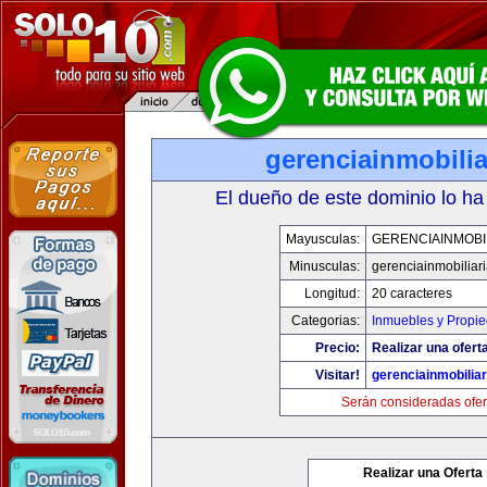
gerenciainmobili
El dueño de este dominio lo ha
Mayusculas:
GERENCIAINMOBI
Minusculas:
gerenciainmobiliar
Longitud:
20 caracteres
Categorias:
Inmuebles y Propi
Precio:
Realizar una oferta
Visitar!
gerenciainmobilia
Serán consideradas ofer
Realizar una Oferta