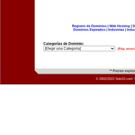
Registro de Dominios
|
Web Hosting
|
D
Dominios Expirados
|
Industrias
|
Indu
Categorías de Dominio:
[Pág. princi
** Precios expre
© 2002/2022 Solo10.com