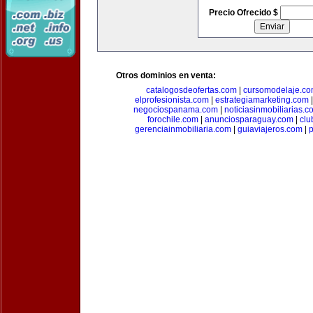
Precio Ofrecido $
Otros dominios en venta:
catalogosdeofertas.com
|
cursomodelaje.c
elprofesionista.com
|
estrategiamarketing.com
negociospanama.com
|
noticiasinmobiliarias.c
forochile.com
|
anunciosparaguay.com
|
clu
gerenciainmobiliaria.com
|
guiaviajeros.com
|
p