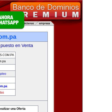
com.pa
 puesto en Venta
S.COM.PA
m.pa
mpleo
om.pa
tas
ealizar una Oferta