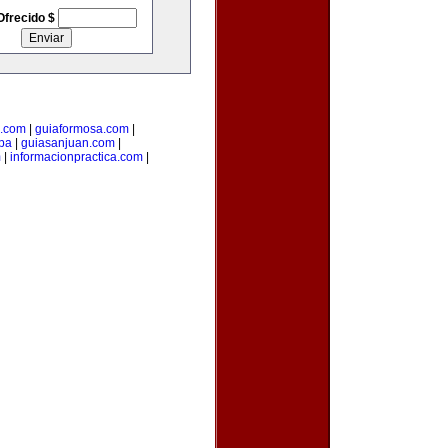
Ofrecido $
s.com
|
guiaformosa.com
|
pa
|
guiasanjuan.com
|
m
|
informacionpractica.com
|