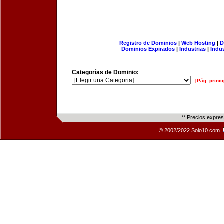
Registro de Dominios
|
Web Hosting
|
D
Dominios Expirados
|
Industrias
|
Indu
Categorías de Dominio:
[Pág. princi
** Precios expre
© 2002/2022 Solo10.com