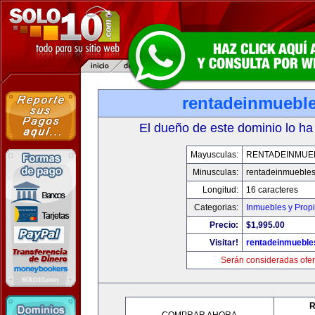
rentadeinmuebl
El dueño de este dominio lo ha
Mayusculas:
RENTADEINMUE
Minusculas:
rentadeinmueble
Longitud:
16 caracteres
Categorias:
Inmuebles y Prop
Precio:
$1,995.00
Visitar!
rentadeinmueble
Serán consideradas ofer
R