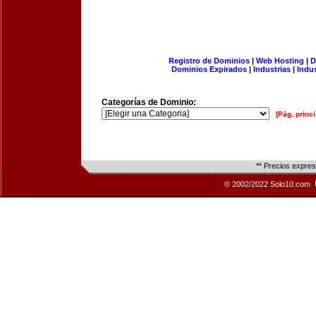
Registro de Dominios
|
Web Hosting
|
D
Dominios Expirados
|
Industrias
|
Indu
Categorías de Dominio:
[Pág. princi
** Precios expre
© 2002/2022 Solo10.com