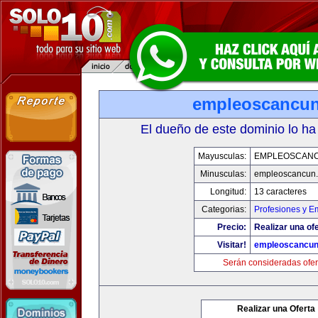
empleoscancu
El dueño de este dominio lo ha
Mayusculas:
EMPLEOSCAN
Minusculas:
empleoscancun
Longitud:
13 caracteres
Categorias:
Profesiones y E
Precio:
Realizar una ofe
Visitar!
empleoscancu
Serán consideradas ofer
Realizar una Oferta