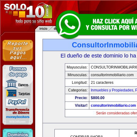
ConsultorInmobili
El dueño de este dominio lo ha
Mayusculas:
CONSULTORINMOBILIARI
Minusculas:
consultorinmobiliario.com
Longitud:
21 caracteres
Categorias:
Inmuebles y Propiedades
,
P
Precio:
$800.00
Visitar!
consultorinmobiliario.com
Serán consideradas ofer
R