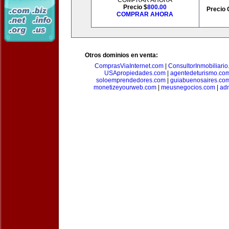
COMPRAR AHORA
Precio $
800.00
Precio 
COMPRAR AHORA
Otros dominios en venta:
ComprasViaInternet.com
|
ConsultorInmobiliari
USApropiedades.com
|
agentedeturismo.co
soloemprendedores.com
|
guiabuenosaires.co
monetizeyourweb.com
|
meusnegocios.com
|
adm