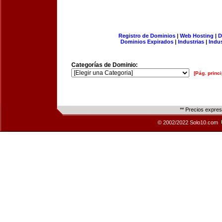
Registro de Dominios
|
Web Hosting
|
D
Dominios Expirados
|
Industrias
|
Indu
Categorías de Dominio:
[Pág. princi
** Precios expre
© 2002/2022 Solo10.com