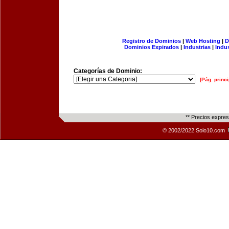
Registro de Dominios
|
Web Hosting
|
D
Dominios Expirados
|
Industrias
|
Indu
Categorías de Dominio:
[Pág. princi
** Precios expre
© 2002/2022 Solo10.com