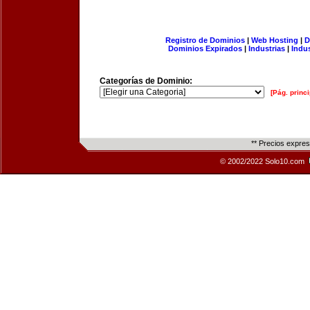
Registro de Dominios
|
Web Hosting
|
D
Dominios Expirados
|
Industrias
|
Indu
Categorías de Dominio:
[Pág. princi
** Precios expre
© 2002/2022 Solo10.com