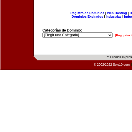
Registro de Dominios
|
Web Hosting
|
D
Dominios Expirados
|
Industrias
|
Indu
Categorías de Dominio:
[Pág. princi
** Precios expre
© 2002/2022 Solo10.com