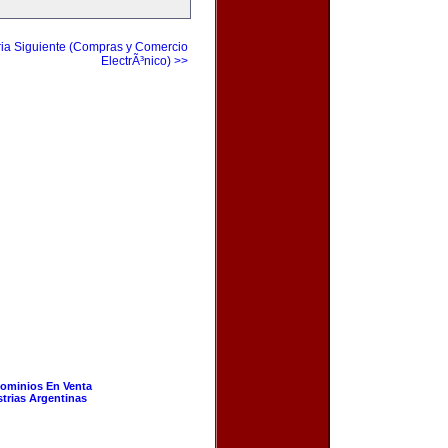
ia Siguiente (Compras y Comercio
ElectrÃ³nico) >>
ominios En Venta
strias Argentinas