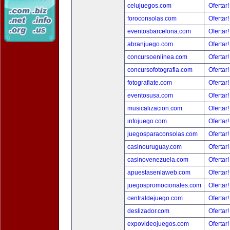
celujuegos.com
Ofertar
foroconsolas.com
Ofertar
eventosbarcelona.com
Ofertar
abranjuego.com
Ofertar
concursoenlinea.com
Ofertar
concursofotografia.com
Ofertar
fotografiate.com
Ofertar
eventosusa.com
Ofertar
musicalizacion.com
Ofertar
infojuego.com
Ofertar
juegosparaconsolas.com
Ofertar
casinouruguay.com
Ofertar
casinovenezuela.com
Ofertar
apuestasenlaweb.com
Ofertar
juegospromocionales.com
Ofertar
centraldejuego.com
Ofertar
deslizador.com
Ofertar
expovideojuegos.com
Ofertar