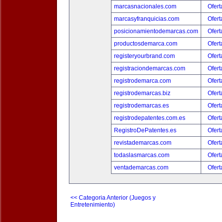
marcasnacionales.com
Ofert
marcasyfranquicias.com
Ofert
posicionamientodemarcas.com
Ofert
productosdemarca.com
Ofert
registeryourbrand.com
Ofert
registraciondemarcas.com
Ofert
registrodemarca.com
Ofert
registrodemarcas.biz
Ofert
registrodemarcas.es
Ofert
registrodepatentes.com.es
Ofert
RegistroDePatentes.es
Ofert
revistademarcas.com
Ofert
todaslasmarcas.com
Ofert
ventademarcas.com
Ofert
<< Categoria Anterior (Juegos y
Entretenimiento)