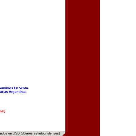
ominios En Venta
strias Argentinas
pal]
sados en USD (dólares estadounidenses)