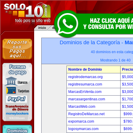
Dominios de la Categoría -
Mar
40 dominios en esta categ
Mostrando 1 de 40
Nombre de Dominio
Precio
registrodemarcas.org
$5,00
registresumarca.com
$3,50
MarcasEnVenta.com
$3,00
marcasargentinas.com
$1,70
MarcasWeb.com
$1,50
RegistroDeMarcas.net
$999
expomarca.com
$780
logosymarcas.com
$699