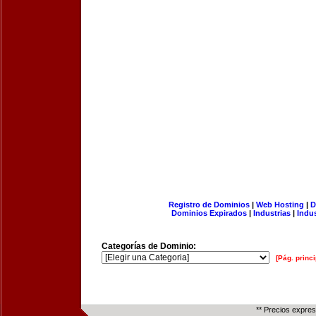
Registro de Dominios
|
Web Hosting
|
D
Dominios Expirados
|
Industrias
|
Indu
Categorías de Dominio:
[Pág. princi
** Precios expre