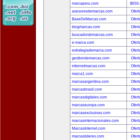
marcaperu.com
$650
asesoresdemarcas.com
Ofert
BaseDeMarcas.com
Ofert
blogmarcas.com
Ofert
buscadordemarcas.com
Ofert
e-marca.com
Ofert
estrategiademarca.com
Ofert
gestiondemarcas.com
Ofert
internetmarcas.com
Ofert
marca1.com
Ofert
marcasargentina.com
Ofert
marcasbrasil.com
Ofert
marcasdigitales.com
Ofert
marcaseuropa.com
Ofert
marcasexclusivas.com
Ofert
marcasinternacionales.com
Ofert
MarcasInternet.com
Ofert
marcaslideres.com
Ofert